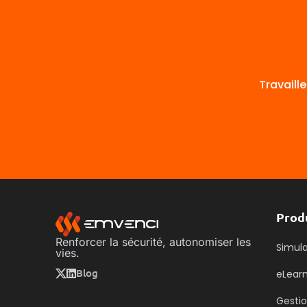
Travaill
Prod
Renforcer la sécurité, autonomiser les
Simula
vies.
Blog
eLear
Gestio