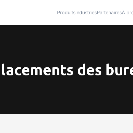
Produits
Industries
Partenaires
À pr
lacements des bur
Voir plus
Voir plus