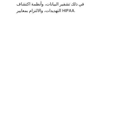
في ذلك تشفير البيانات، وأنظمة اكتشاف
التهديدات، والالتزام بمعايير HIPAA.
74%
من منظمات الرعاية الصحية تعرضت لهجوم فدية
في العامين الماضيين.
1 من 5