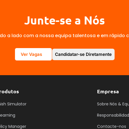
Junte-se a Nós
ado a lado com a nossa equipa talentosa e em rápido 
Ver Vagas
Candidatar-se Diretamente
rodutos
Empresa
ish Simulator
Sobre Nós & Eq
earning
Responsabilida
olicy Manager
Contacte-nos