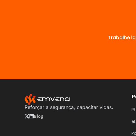
Trabalhe l
P
Reforçar a segurança, capacitar vidas.
Ph
Blog
eL
P