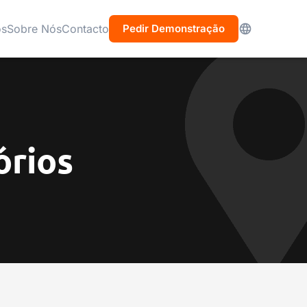
os
Sobre Nós
Contacto
Pedir Demonstração
órios